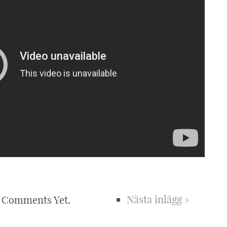
Nästa inlägg »
 Comments Yet.