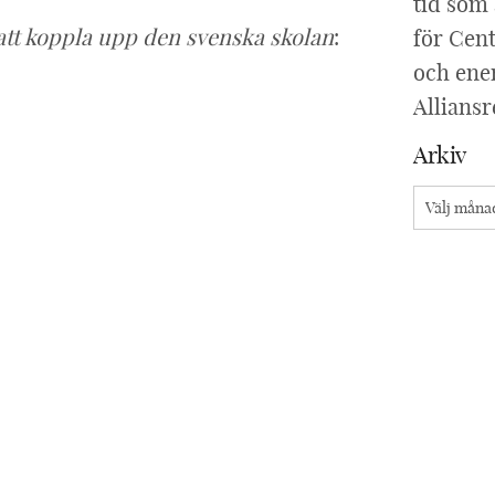
tid som 
att koppla upp den svenska skolan
:
för Cent
och ener
Allians
Arkiv
Arkiv