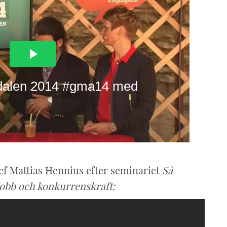
f Mattias Hennius efter seminariet
Så
jobb och konkurrenskraft: