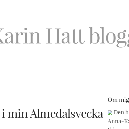
Om mig
 i min Almedalsvecka
Den h
Anna-Ka