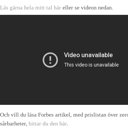
Läs gärna hela mitt tal här
eller se videon nedan.
Och vill du läsa Forbes artikel, med prislistan över zer
sårbarheter,
hittar du den här
.