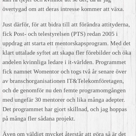
övertygad om att deras intresse kommer att växa.
Just därför, för att bidra till att förändra attityderna,
fick Post- och telestyrelsen (PTS) redan 2005 i
uppdrag att starta ett mentorskapsprogram. Med det
klart uttalade syftet att skapa fler förebilder och öka
andelen kvinnliga ledare i it-världen. Programmet
fick namnet Womentor och togs två år senare över
av branschorganisationen IT&Telekomföretagen,
och de genomför nu den femte programomgången
med ungefär 30 mentorer och lika många adepter.
Det programmet har gjort skillnad, och jag hoppas
på många fler sådana projekt.
Även om väldigt mycket återstår att göra så är det