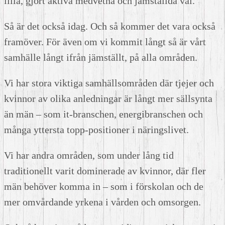
lilla, gjort aktiva medvetna och jämställda val.
Så är det också idag. Och så kommer det vara också
framöver. För även om vi kommit långt så är vårt
samhälle långt ifrån jämställt, på alla områden.
Vi har stora viktiga samhällsområden där tjejer och
kvinnor av olika anledningar är långt mer sällsynta
än män – som it-branschen, energibranschen och
många yttersta topp-positioner i näringslivet.
Vi har andra områden, som under lång tid
traditionellt varit dominerade av kvinnor, där fler
män behöver komma in – som i förskolan och de
mer omvårdande yrkena i vården och omsorgen.