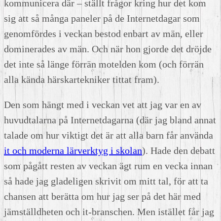
kommunicera där – ställt frågor kring hur det kom
sig att så många paneler på de Internetdagar som
genomfördes i veckan bestod enbart av män, eller
dominerades av män. Och när hon gjorde det dröjde
det inte så länge förrän motelden kom (och förrän
alla kända härskartekniker tittat fram).
Den som hängt med i veckan vet att jag var en av
huvudtalarna på Internetdagarna (där jag bland annat
talade om hur viktigt det är att alla barn får använda
it och moderna lärverktyg i skolan
). Hade den debatt
som pågått resten av veckan ägt rum en vecka innan
så hade jag gladeligen skrivit om mitt tal, för att ta
chansen att berätta om hur jag ser på det här med
jämställdheten och it-branschen. Men istället får jag