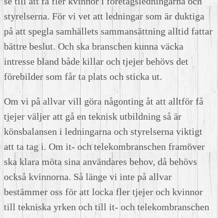
se till att få fler kvinnor i företagsledningarna och
styrelserna. För vi vet att ledningar som är duktiga
på att spegla samhällets sammansättning alltid fattar
bättre beslut. Och ska branschen kunna väcka
intresse bland både killar och tjejer behövs det
förebilder som får ta plats och sticka ut.
Om vi på allvar vill göra någonting åt att alltför få
tjejer väljer att gå en teknisk utbildning så är
könsbalansen i ledningarna och styrelserna viktigt
att ta tag i. Om it- och telekombranschen framöver
ska klara möta sina användares behov, då behövs
också kvinnorna. Så länge vi inte på allvar
bestämmer oss för att locka fler tjejer och kvinnor
till tekniska yrken och till it- och telekombranschen