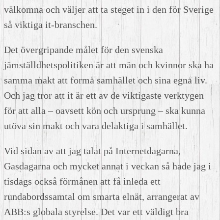
välkomna och väljer att ta steget in i den för Sverige
så viktiga it-branschen.
Det övergripande målet för den svenska
jämställdhetspolitiken är att män och kvinnor ska ha
samma makt att forma samhället och sina egna liv.
Och jag tror att it är ett av de viktigaste verktygen
för att alla – oavsett kön och ursprung – ska kunna
utöva sin makt och vara delaktiga i samhället.
Vid sidan av att jag talat på Internetdagarna,
Gasdagarna och mycket annat i veckan så hade jag i
tisdags också förmånen att få inleda ett
rundabordssamtal om smarta elnät, arrangerat av
ABB:s globala styrelse. Det var ett väldigt bra