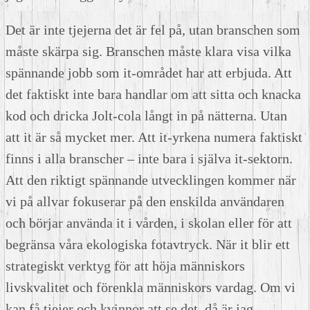
Det är inte tjejerna det är fel på, utan branschen som
måste skärpa sig. Branschen måste klara visa vilka
spännande jobb som it-området har att erbjuda. Att
det faktiskt inte bara handlar om att sitta och knacka
kod och dricka Jolt-cola långt in på nätterna. Utan
att it är så mycket mer. Att it-yrkena numera faktiskt
finns i alla branscher – inte bara i själva it-sektorn.
Att den riktigt spännande utvecklingen kommer när
vi på allvar fokuserar på den enskilda användaren
och börjar använda it i vården, i skolan eller för att
begränsa våra ekologiska fotavtryck. När it blir ett
strategiskt verktyg för att höja människors
livskvalitet och förenkla människors vardag. Om vi
kan få tjejer och kvinnor att se det, då är jag