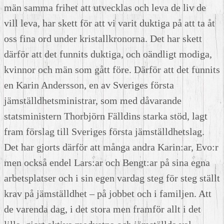
män samma frihet att utvecklas och leva de liv de
vill leva, har skett för att vi varit duktiga på att ta åt
oss fina ord under kristallkronorna. Det har skett
därför att det funnits duktiga, och oändligt modiga,
kvinnor och män som gått före. Därför att det funnits
en Karin Andersson, en av Sveriges första
jämställdhetsministrar, som med dåvarande
statsministern Thorbjörn Fälldins starka stöd, lagt
fram förslag till Sveriges första jämställdhetslag.
Det har gjorts därför att många andra Karin:ar, Evo:r
men också endel Lars:ar och Bengt:ar på sina egna
arbetsplatser och i sin egen vardag steg för steg ställt
krav på jämställdhet – på jobbet och i familjen. Att
de varenda dag, i det stora men framför allt i det