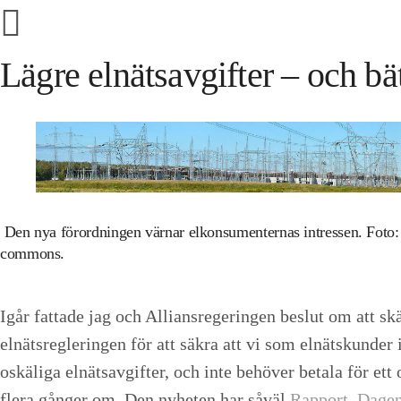
Lägre elnätsavgifter – och bät
Den nya förordningen värnar elkonsumenternas intressen. Foto:
commons.
Igår fattade jag och Alliansregeringen beslut om att sk
elnätsregleringen för att säkra att vi som elnätskunder 
oskäliga elnätsavgifter, och inte behöver betala för et
flera gånger om. Den nyheten har såväl
Rapport
,
Dagen