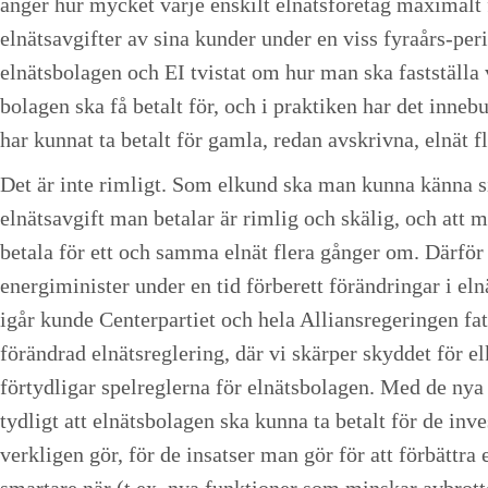
anger hur mycket varje enskilt elnätsföretag maximalt f
elnätsavgifter av sina kunder under en viss fyraårs-per
elnätsbolagen och EI tvistat om hur man ska fastställa 
bolagen ska få betalt för, och i praktiken har det innebu
har kunnat ta betalt för gamla, redan avskrivna, elnät 
Det är inte rimligt. Som elkund ska man kunna känna si
elnätsavgift man betalar är rimlig och skälig, och att 
betala för ett och samma elnät flera gånger om. Därför
energiminister under en tid förberett förändringar i el
igår kunde Centerpartiet och hela Alliansregeringen fa
förändrad elnätsreglering, där vi skärper skyddet för 
förtydligar spelreglerna för elnätsbolagen. Med de nya 
tydligt att elnätsbolagen ska kunna ta betalt för de inv
verkligen gör, för de insatser man gör för att förbättra 
smartare när (t.ex. nya funktioner som minskar avbrotte