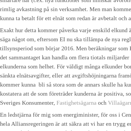
rimlig avkastning på sin verksamhet. Men man komme
kunna ta betalt för ett elnät som redan är avbetalt och 
Exakt hur detta kommer påverka varje enskild elkund är 
säga något om, eftersom EI nu ska tillämpa de nya reg
tillsynsperiod som börjar 2016. Men beräkningar som E
det sammantaget kan handla om flera tiotals miljarder 
elkunderna som helhet. För väldigt många elkunder bor
sänkta elnätsavgifter, eller att avgiftshöjningarna fra
kommer kunna bli så stora som de annars skulle ha ku
kostatera att de som företräder kunderna är positiva, s
Sveriges Konsumenter,
Fastighetsägarna
och
Villaägar
En ledstjärna för mig som energiminister, för oss i Cen
hela Alliansregeringen är att säkra att vi har en trygg 