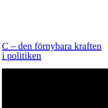
C – den förnybara kraften
i politiken