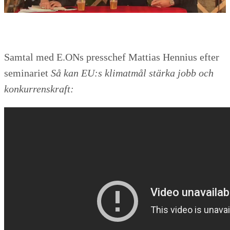
Samtal med E.ONs presschef Mattias Hennius efter
seminariet
Så kan EU:s klimatmål stärka jobb och
konkurrenskraft: