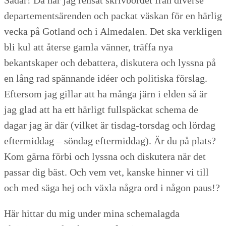
Sådär! Då har jag rensat skrivbordet från diverse
departementsärenden och packat väskan för en härlig
vecka på Gotland och i Almedalen. Det ska verkligen
bli kul att återse gamla vänner, träffa nya
bekantskaper och debattera, diskutera och lyssna på
en lång rad spännande idéer och politiska förslag.
Eftersom jag gillar att ha många järn i elden så är
jag glad att ha ett härligt fullspäckat schema de
dagar jag är där (vilket är tisdag-torsdag och lördag
eftermiddag – söndag eftermiddag). Är du på plats?
Kom gärna förbi och lyssna och diskutera när det
passar dig bäst. Och vem vet, kanske hinner vi till
och med säga hej och växla några ord i någon paus!?
Här hittar du mig under mina schemalagda